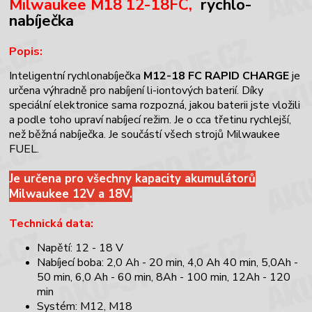
Milwaukee M18 12-18FC,
rychlo-
nabíječka
Popis:
Inteligentní rychlonabíječka
M12-18 FC RAPID CHARGE
je
určena výhradně pro nabíjení li-iontových baterií. Díky
speciální elektronice sama rozpozná, jakou baterii jste vložili
a podle toho upraví nabíjecí režim. Je o cca třetinu rychlejší,
než běžná nabíječka. Je součástí všech strojů Milwaukee
FUEL.
Je určena pro všechny kapacity akumulátorů
Milwaukee 12V a 18V.
Technická data:
Napětí: 12 - 18 V
Nabíjecí boba: 2,0 Ah - 20 min, 4,0 Ah 40 min, 5,0Ah -
50 min, 6,0 Ah - 60 min, 8Ah - 100 min, 12Ah - 120
min
Systém: M12, M18