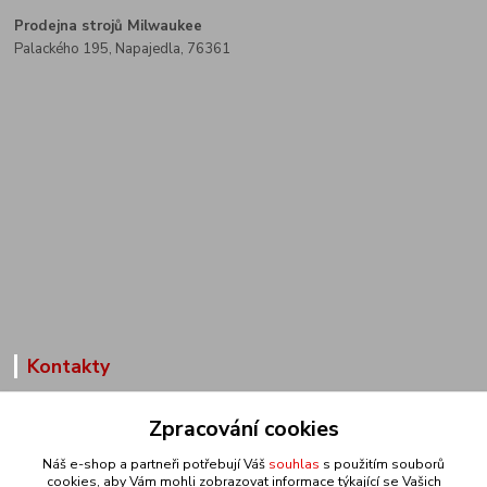
Prodejna strojů Milwaukee
Palackého 195, Napajedla, 76361
Kontakty
Zákaznická podpora
Zpracování cookies
+420 602 291 257
(Po-Pá, 7,30-15,30 hod.)
Náš e-shop a partneři potřebují Váš
souhlas
s použitím souborů
cookies, aby Vám mohli zobrazovat informace týkající se Vašich