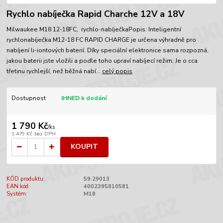
Rychlo nabíječka Rapid Charche 12V a 18V
Milwaukee M18 12-18FC, rychlo-nabíječkaPopis: Inteligentní
rychlonabíječka M12-18 FC RAPID CHARGE je určena výhradně pro
nabíjení li-iontových baterií. Díky speciální elektronice sama rozpozná,
jakou baterii jste vložili a podle toho upraví nabíjecí režim. Je o cca
třetinu rychlejší, než běžná nabí...
celý popis
Dostupnost
IHNED k dodání
1 790 Kč
/
ks
1 479 Kč
bez DPH
KOUPIT
KÓD produktu:
59.29013
EAN kód:
4002395810581
Systém:
M18