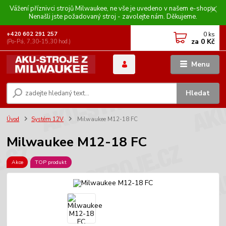
Vážení příznivci strojů Milwaukee, ne vše je uvedeno v našem e-shopu.
Nenašli jste požadovaný stroj - zavolejte nám. Děkujeme.
0
ks
+420 602 291 257
za
0 Kč
(Po-Pá, 7,30-15,30 hod.)
Menu
Hledat
Úvod
Systém 12V
Milwaukee M12-18 FC
Milwaukee M12-18 FC
Akce
TOP produkt