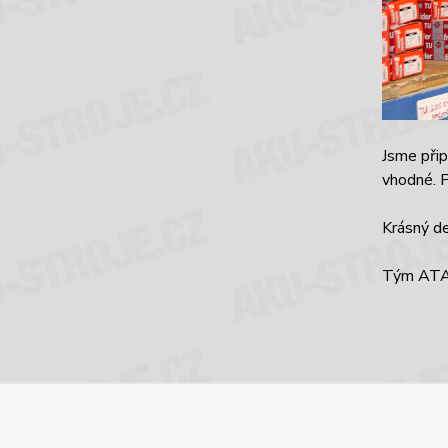
Jsme přip
vhodné. P
Krásný d
Tým ATA