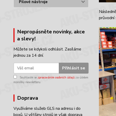
Pilové nástroje
Následně 
průvodní 
Nepropásněte novinky, akce
a slevy!
Můžete se kdykoli odhlásit. Zasíláme
jednou za 14 dní.
Přihlásit se
Souhlasím se
zpracováním osobních údajů
za účelem
rozesílky newsletteru.
Doprava
Využíváme služeb GLS na adresu i do
boxů. U většiny strojů je však doprava