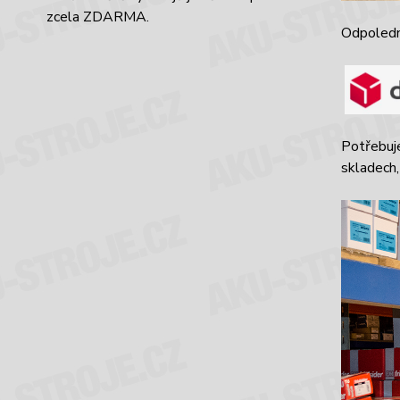
zcela ZDARMA.
Odpoledn
Potřebuj
skladech,