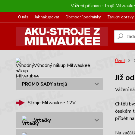
Vážení příznivci strojů Milwau
O nás
Jak nakupovat
Obchodní podmínky
Záruční opravy
Úvod
Výhodný nákup Milwaukee
Již o
PROMO SADY strojů
Vážení ná
Stroje Milwaukee 12V
Chtěli by
českém tr
příběh n
Vrtačky
Na začát