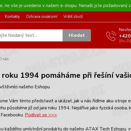
kee, ne vše je uvedeno v našem e-shopu. Nenašli jste požadovaný s
Kontakty
Ochrana soukromí
Vrátit zboží
Nevíte
Hledat
+420
(Po-Pá
O nás
d roku 1994 pomáháme při řešíní vašic
vštěvníci našeho Eshopu.
sme Vám tímto představit a ukázat, jak u nás řídíme aku-stroje
hu působíme již od jara roku 1994. Nejdříve jako fyzická osoba, k
a Facebooku.
Podívat se >>>
ku každého umístnění produktu do našeho ATAX Tech Eshopu, v