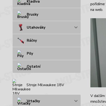
Kladiva
pořídíme 
na web.
Brusky
Utahováky
Ráčny
Pily
Ostatní
Stroje Milwaukee 18V
V dalším 
Vrtačky
množstev