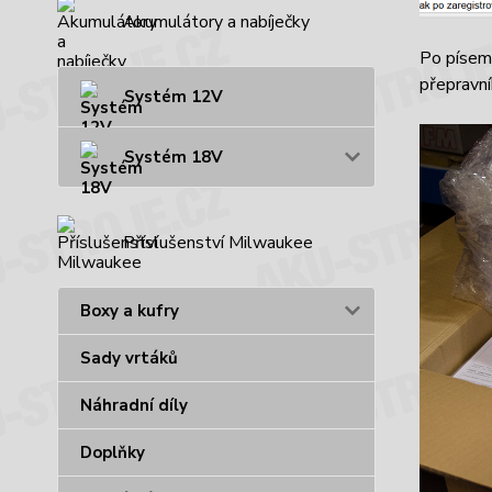
Akumulátory a nabíječky
Po písem
přepravn
Systém 12V
Systém 18V
Příslušenství Milwaukee
Boxy a kufry
Sady vrtáků
Náhradní díly
Doplňky