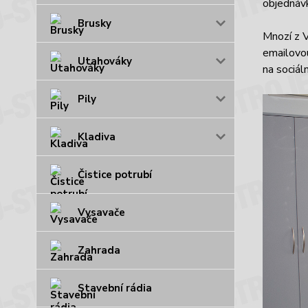
objednáv
Brusky
Mnozí z V
emailovou
Utahováky
na sociál
Pily
Kladiva
Čistice potrubí
Vysavače
Zahrada
Stavební rádia