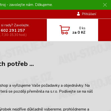
troj - zavolejte nám. Děkujeme.
Přihlášení
 si rady? Zavolejte.
0
ks
 602 291 257
za
0 Kč
, 7,30-15,30 hod.)
h potřeb ...
 eshop a vyřizujeme Vaše požadavky a objednávky. Na
terá se později přeměnila na s.r.o. Podívejte se na náš
ýrobek nejdříve důkladně vybereme, prohlédneme a