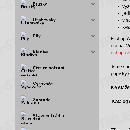
Brusky
vys
jed
Utahováky
v s
kval
Pily
E-shop
A
osoba. Vě
Kladiva
eshop.cz
Jsme spec
Čistice potrubí
popisky s
Vysavače
Ke staže
Zahrada
Katalog 
Stavební rádia