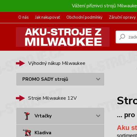
Vážení příznivci strojů Milwau
O nás
Jak nakupovat
Obchodní podmínky
Záruční opravy
Výhodný nákup Milwaukee
PROMO SADY strojů
Str
Stroje Milwaukee 12V
... pr
Vrtačky
Aku s
Kladiva
sortiment