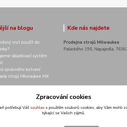
ější na blogu
Kde nás najdete
právný vrut použít do
Prodejna strojů Milwaukee
inky?
Palackého 195, Napajedla, 7636
ujeme skladovací systém
t.
ků správného kotvení
ada strojů Milwaukee MX
Zpracování cookies
eři potřebují Váš
souhlas
s použitím souborů cookies, aby Vám mohli z
týkající se Vašich zájmů.