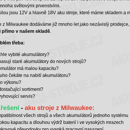
 mnoha světovými prvenstvími.
ilou jsou 12V a hlavně 18V aku stroje, které máme skladem a 
e z Milwaukee dodáváme již mnoho let jako nezávislý prodejce,
i přímo v našem skladě
.
blém třeba:
hle vybité akumulátory?
asují staré akumulátory do nových strojů?
mulátor má malou kapacitu?
uho čekáte na nabití akumulátoru?
o výkonu?
ostačující sortiment?
yhovující servis?
řešení
-
aku stroje z Milwaukee:
patibilnost všech strojů a všech akumulátorů jednoho systému
okou kapacitu a dlouhou výdrž baterií i ve vysokých mrazech
okovové převodovky pro vysoká pracovní nasazení