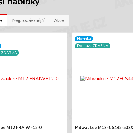
ší nabídky
y
Nejprodávanější
Akce
Novinka
Doprava ZDARMA
a ZDARMA
kee M12 FRAIWF12-0
Milwaukee M12FCS442-502