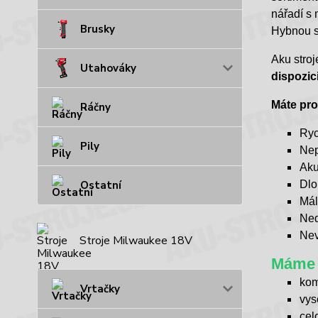
nářadí s
Brusky
Hybnou s
Aku stroj
Utahováky
dispozic
Máte pro
Ráčny
Ryc
Pily
Nep
Aku
Ostatní
Dlo
Mál
Ned
Nev
Stroje Milwaukee 18V
Máme 
kom
Vrtačky
vys
cel