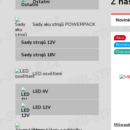
Z na
Ostatní
Novink
Sady aku strojů POWERPACK
Akce
Sady strojů 12V
Novinka
Doprav
Sady strojů 18V
LED osvětlení
LED 4V
LED 12V
Milwau