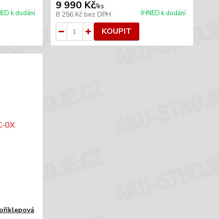
9 990 Kč
/
ks
ED k dodání
IHNED k dodání
8 256 Kč
bez DPH
KOUPIT
příklepová