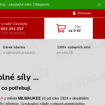
troj - zavolejte nám. Děkujeme.
Přihlášení
 si rady? Zavolejte.
0
ks
 602 291 257
za
0 Kč
, 7,30-15,30 hod.)
Dárek zdarma
1200+ výdejních míst
u vybraných produktů
po celé ČR
é síly ...
 co potřebují.
SA
z města
MILWAUKEE
již od roku 1924 v obsáhlém
ící přístroje. Úctyhodný záběr v oblasti elektrického