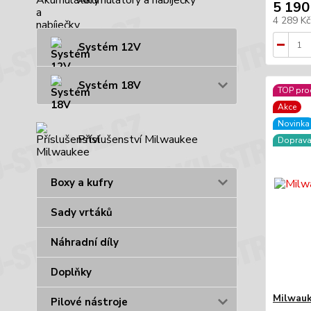
Akumulátory a nabíječky
5 190
4 289 K
Systém 12V
Systém 18V
TOP pro
Akce
Novinka
Příslušenství Milwaukee
Doprav
Boxy a kufry
Sady vrtáků
Náhradní díly
Doplňky
Milwau
Pilové nástroje