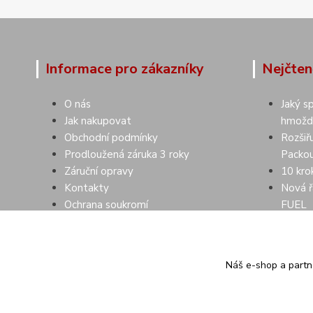
Informace pro zákazníky
Nejčten
O nás
Jaký s
Jak nakupovat
hmožd
Obchodní podmínky
Rozšiř
Prodloužená záruka 3 roky
Packou
Záruční opravy
10 kro
Kontakty
Nová ř
Ochrana soukromí
FUEL
Náš e-shop a partn