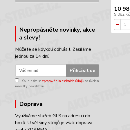
10 98
9 082 K
Nepropásněte novinky, akce
a slevy!
Můžete se kdykoli odhlásit. Zasíláme
jednou za 14 dní.
Přihlásit se
Souhlasím se
zpracováním osobních údajů
za účelem
rozesílky newsletteru.
Doprava
Využíváme služeb GLS na adresu i do
boxů. U většiny strojů je však doprava
zcela ZDARMA.