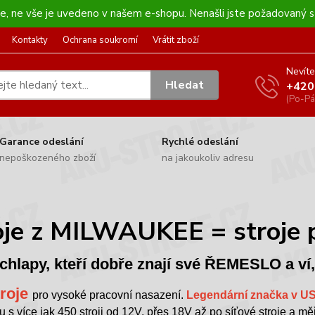
kee, ne vše je uvedeno v našem e-shopu. Nenašli jste požadovaný s
Kontakty
Ochrana soukromí
Vrátit zboží
Nevíte
Hledat
+420
(Po-Pá
Garance odeslání
Rychlé odeslání
nepoškozeného zboží
na jakoukoliv adresu
oje z MILWAUKEE = stroje pln
o chlapy, kteří dobře znají své ŘEMESLO a ví,
troje
pro vysoké pracovní nasazení.
Legendární značka v U
u s více jak 450 stroji od 12V, přes 18V až po síťové stroje a měř