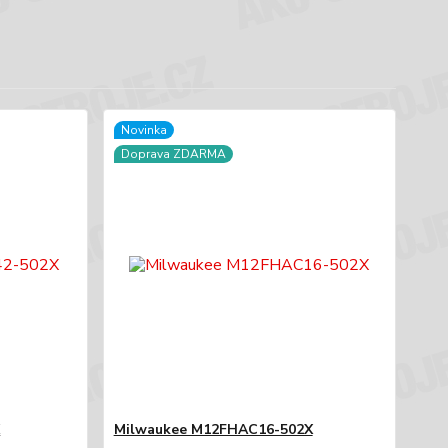
Novinka
Doprava ZDARMA
X
Milwaukee M12FHAC16-502X