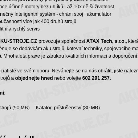
oce účinné motory bez uhlíků - až 10x dělší životnost
inečný Inteligentní systém - chrání stroj i akumulátor
oučasnosti více jak 400 druhů strojů
itní a rychlý servis
KU-STROJE.CZ
provozuje společnost
ATAX Tech, s.r.o.
, kte
nuje se dodávkám aku strojů, kotevní techniky, spojovacího mate
). Mnohaletá praxe je zárukou kvalitních informaci a doporuč
ialisté ve svém oboru. Neváhejte se na nás obrátit, jistě nale
trojů a
objednejte hned
nebo volejte
602 291 257
.
ní:
strojů (50 MB)
Katalog příslušenství (30 MB)