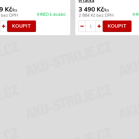
vrtačka
9 Kč
3 490 Kč
/
ks
/
ks
IHNED k dodání
IHN
č
bez DPH
2 884 Kč
bez DPH
KOUPIT
KOUPIT