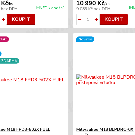
 Kč
10 990 Kč
/
ks
/
ks
IHNED k dodání
IHN
č
bez DPH
9 083 Kč
bez DPH
KOUPIT
KOUPIT
dukt
Novinka
a ZDARMA
kee M18 FPD3-502X FUEL
Milwaukee M18 BLPDRC-0X 