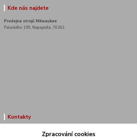
Kde nás najdete
Prodejna strojů Milwaukee
Palackého 195, Napajedla, 76361
Kontakty
Zákaznická podpora
Zpracování cookies
+420 602 291 257