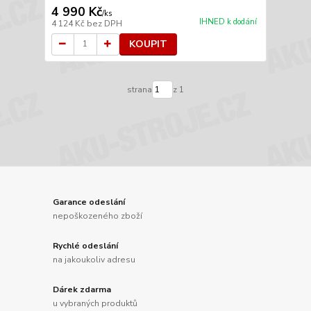
4 990 Kč
/
ks
IHNED k dodání
4 124 Kč
bez DPH
KOUPIT
strana
z 1
Garance odeslání
nepoškozeného zboží
Rychlé odeslání
na jakoukoliv adresu
Dárek zdarma
u vybraných produktů