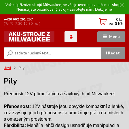
Vážení příznivci strojů Milwaukee, ne vše je uvedeno v našem e-shopu.
Nenašli jste požadovaný stroj - zavolejte nám. Děkujeme.
0
ks
+420 602 291 257
za
0 Kč
(Po-Pá, 7,30-15,30 hod.)
Menu
Hledat
Úvod
Pily
Pily
Přednosti 12V přímočarých a šavlových pil Milwaukee:
Přenosnost:
12V nástroje jsou obvykle kompaktní a lehké,
což zvyšuje jejich přenosnost a umožňuje práci na místech
s omezeným prostorem.
Flexibilita:
Menší a lehčí design usnadňuje manipulaci a