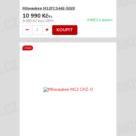
Milwaukee M12FCS442-502X
10 990 Kč
/
ks
IHNED k dodání
9 083 Kč
bez DPH
KOUPIT
Akce