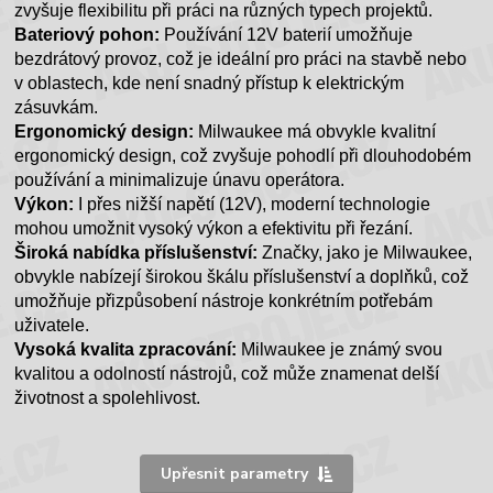
zvyšuje flexibilitu při práci na různých typech projektů.
Bateriový pohon:
Používání 12V baterií umožňuje
bezdrátový provoz, což je ideální pro práci na stavbě nebo
v oblastech, kde není snadný přístup k elektrickým
zásuvkám.
Ergonomický design:
Milwaukee má obvykle kvalitní
ergonomický design, což zvyšuje pohodlí při dlouhodobém
používání a minimalizuje únavu operátora.
Výkon:
I přes nižší napětí (12V), moderní technologie
mohou umožnit vysoký výkon a efektivitu při řezání.
Široká nabídka příslušenství:
Značky, jako je Milwaukee,
obvykle nabízejí širokou škálu příslušenství a doplňků, což
umožňuje přizpůsobení nástroje konkrétním potřebám
uživatele.
Vysoká kvalita zpracování:
Milwaukee je známý svou
kvalitou a odolností nástrojů, což může znamenat delší
životnost a spolehlivost.
Upřesnit parametry