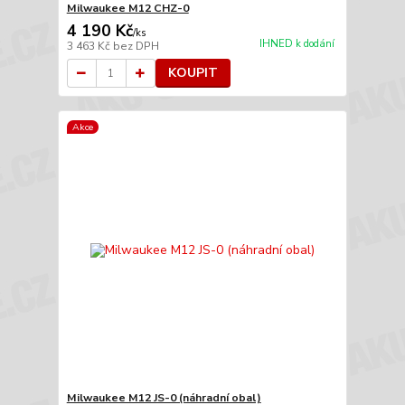
Milwaukee M12 CHZ-0
4 190 Kč
/
ks
IHNED k dodání
3 463 Kč
bez DPH
KOUPIT
Akce
Milwaukee M12 JS-0 (náhradní obal)