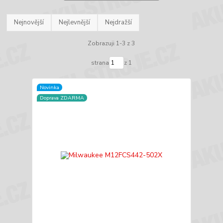
Nejnovější
Nejlevnější
Nejdražší
Zobrazuji 1-3 z 3
strana
z 1
Novinka
Doprava ZDARMA