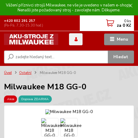
Vážení příznivci strojů Milwaukee, ne vše je uvedeno v našem e-shopu.
Nenašli jste požadovaný stroj - zavolejte nám. Děkujeme.
0
ks
+420 602 291 257
za
0 Kč
(Po-Pá, 7,30-15,30 hod.)
Menu
Hledat
Úvod
Ostatní
Milwaukee M18 GG-0
Milwaukee M18 GG-0
Akce
Doprava ZDARMA