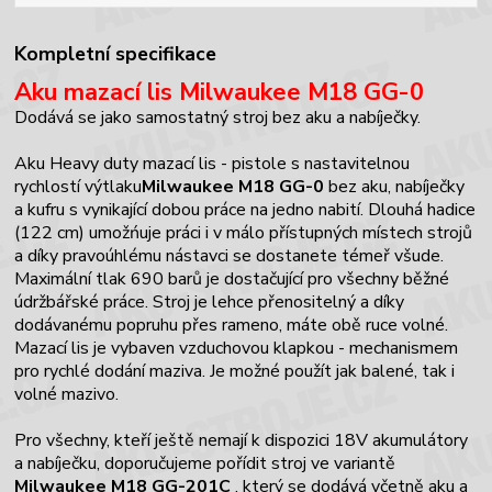
Kompletní specifikace
Aku mazací lis Milwaukee M18 GG-0
Dodává se jako samostatný stroj bez aku a nabíječky.
Aku Heavy duty mazací lis - pistole s nastavitelnou
rychlostí výtlaku
Milwaukee M18 GG-0
bez aku, nabíječky
a kufru s vynikající dobou práce na jedno nabití. Dlouhá hadice
(122 cm) umožńuje práci i v málo přístupných místech strojů
a díky pravoúhlému nástavci se dostanete témeř všude.
Maximální tlak 690 barů je dostačující pro všechny běžné
údržbářské práce. Stroj je lehce přenositelný a díky
dodávanému popruhu přes rameno, máte obě ruce volné.
Mazací lis je vybaven vzduchovou klapkou - mechanismem
pro rychlé dodání maziva. Je možné použít jak balené, tak i
volné mazivo.
Pro všechny, kteří ještě nemají k dispozici 18V akumulátory
a nabíječku, doporučujeme pořídit stroj ve variantě
Milwaukee M18 GG-201C
, který se dodává včetně aku a