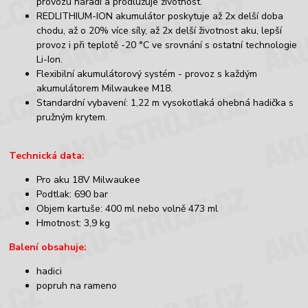
provozu nářadí a prodlužuje životnost.
REDLITHIUM-ION akumulátor poskytuje až 2x delší doba
chodu, až o 20% více síly, až 2x delší životnost aku, lepší
provoz i při teplotě -20 °C ve srovnání s ostatní technologie
Li-Ion.
Flexibilní akumulátorový systém - provoz s každým
akumulátorem Milwaukee M18.
Standardní vybavení: 1,22 m vysokotlaká ohebná hadička s
pružným krytem.
Technická data:
Pro aku 18V Milwaukee
Podtlak: 690 bar
Objem kartuše: 400 ml nebo volně 473 ml
Hmotnost: 3,9 kg
Balení obsahuje:
hadici
popruh na rameno