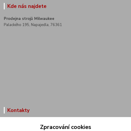
Kde nás najdete
Prodejna strojů Milwaukee
Palackého 195, Napajedla, 76361
Kontakty
Zákaznická podpora
Zpracování cookies
+420 602 291 257