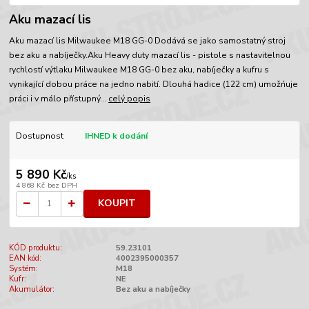
Aku mazací lis
Aku mazací lis Milwaukee M18 GG-0 Dodává se jako samostatný stroj
bez aku a nabíječky.Aku Heavy duty mazací lis - pistole s nastavitelnou
rychlostí výtlaku Milwaukee M18 GG-0 bez aku, nabíječky a kufru s
vynikající dobou práce na jedno nabití. Dlouhá hadice (122 cm) umožńuje
práci i v málo přístupný...
celý popis
Dostupnost
IHNED k dodání
5 890 Kč
/
ks
4 868 Kč
bez DPH
KOUPIT
KÓD produktu:
59.23101
EAN kód:
4002395000357
Systém:
M18
Kufr:
NE
Akumulátor:
Bez aku a nabíječky