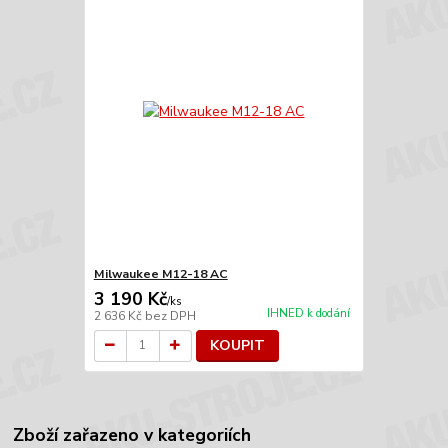
Milwaukee M12-18 AC
3 190 Kč
/
ks
IHNED k dodání
2 636 Kč
bez DPH
KOUPIT
Zboží zařazeno v kategoriích