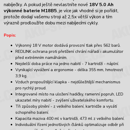
nabíječky. A pokud ještě nevlastníte nové
18V 5.0 Ah
výkonné baterie M18B5
, je více jak vhodné si je pořídit,
protože dodají vašemu stroji až 2,5x větší výkon a tím
výrazně prodloužíte dobu mezi nabíjecími cykly.
Popis:
Výkonný 18 V motor dodává provozní tlak přes 562 barů.
REDLINK ochrana proti přetížení chrání nářadí i akumulátor
před extrémním namáháním.
Nejdelší doba práce na jedno nabití - 7 kartridží - náplní.
Vynikající vyvážení a ergonomie - délka 355 mm, hmotnost
3,9 kg.
Vzduch propouštějící klapka - nejdůležitější mechanismus
pro rychlý proud.
Integrované místo na uložení hadičky, ramenní popruh, LED
ukazatel míry nabití - zvýšení uživatelského komfortu.
Tři způsoby plnění - z velkého balení, kartridže a vysátí
schopného balení.
Kapacita maziva 400 ml v kartridži, 473 ml z velkého balení.
Individuální řízení jednotlivých článků optimalizuje odběr při