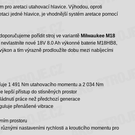
em pro aretaci utahovací hlavice. Výhodou, oproti
retaci jedné hlavice, je vhodnější systém aretace pomocí
 doporučujeme pořídit stroj ve variantě
Milwaukee M18
tě nevlastníte nové 18V 8.0 Ah výkonné baterie M18HB8,
ší výkon a tím výrazně prodloužíte dobu mezi nabíjecími
ťuje 1 491 Nm utahovacího momentu a 2 034 Nm
lepší přístup do stísněných prostor
zvládnutí práce než předchozí generace
eguluje přenášené vibrace
ovním prostoru
ůznými nastaveními rychlosti a krouticího momentu pro