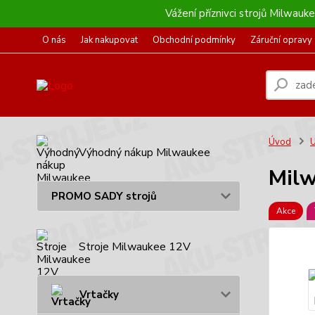
Vážení příznivci strojů Milwau
O nás
Jak nakupovat
Obchodní podmínky
Záruční opravy
Úvod
U
Výhodný nákup Milwaukee
Mil
PROMO SADY strojů
Akce
Stroje Milwaukee 12V
Vrtačky