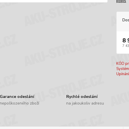
popis
Dos
8 
7 4
KÓD pr
Systém
Upínání
Garance odeslání
Rychlé odeslání
nepoškozeného zboží
na jakoukoliv adresu