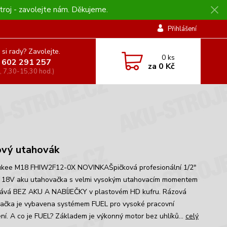
troj - zavolejte nám. Děkujeme.
Přihlášení
 si rady? Zavolejte.
0
ks
 602 291 257
za
0 Kč
, 7,30-15,30 hod.)
L
vý utahovák
kee M18 FHIW2F12-0X NOVINKAŠpičková profesionální 1/2"
 18V aku utahovačka s velmi vysokým utahovacím momentem
ává BEZ AKU A NABÍJEČKY v plastovém HD kufru. Rázová
ačka je vybavena systémem FUEL pro vysoké pracovní
ní. A co je FUEL? Základem je výkonný motor bez uhlíků...
celý