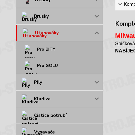
Kompl
Brusky
Komple
Utahováky
Milwa
Špičková
Pro BITY
NABÍJE
Pro GOLU
Pily
Kladiva
Čistice potrubí
Vysavače