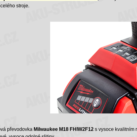
 celého stroje.
ová převodovka
Milwaukee M18 FHIW2F12
s vysoce kvalitním
é, vysoce odolné slitiny.