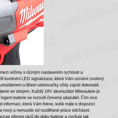
r mezi režimy s různým nastavením rychlosti a
ítí kontrolní LED signalizace, která Vám oznámí zvolený
kumulátorem a tělem utahovačky vždy zajistí dokonalé
 baterie se strojem. Každý 18V akumulátor Milwaukee je
 logem baterie se rozsvítí červený ukazatel. Čím vice
d informaci, která Vám řekne, kolik máte k dispozici
za nový a nemusíte od rozdělané práce odcházet.
mezuje přenos rázů do doku baterie a zvyšuje tak