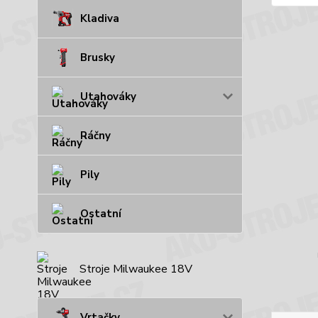
Kladiva
Brusky
Utahováky
Ráčny
Pily
Ostatní
Stroje Milwaukee 18V
Vrtačky