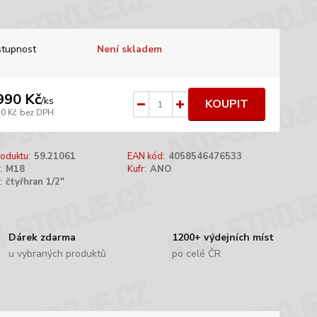
tupnost
Není skladem
990 Kč
/
ks
KOUPIT
30 Kč
bez DPH
oduktu:
59.21061
EAN kód:
4058546476533
:
M18
Kufr:
ANO
:
čtyřhran 1/2"
Dárek zdarma
1200+ výdejních míst
u vybraných produktů
po celé ČR