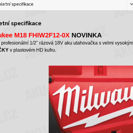
etní specifikace
tní specifikace
ukee M18 FHIW2F12-0X
NOVINKA
 profesionální 1/2" rázová 18V aku utahovačka s velmi vyso
ČKY
v plastovém HD kufru.