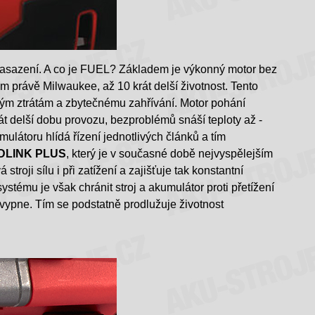
asazení. A co je FUEL? Základem je výkonný motor bez
rem právě Milwaukee, až 10 krát delší životnost. Tento
ickým ztrátám a zbytečnému zahřívání. Motor pohání
 krát delší dobu provozu, bezproblémů snáší teploty až -
ulátoru hlídá řízení jednotlivých článků a tím
DLINK PLUS
, který je v současné době nejvyspělejším
oji sílu i při zatížení a zajišťuje tak konstantní
ystému je však chránit stroj a akumulátor proti přetížení
 vypne. Tím se podstatně prodlužuje životnost