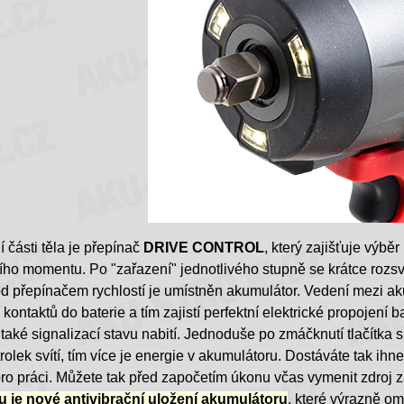
 části těla je přepínač
DRIVE CONTROL
, který zajišťuje výbě
ho momentu. Po "zařazení" jednotlivého stupně se krátce rozsv
od přepínačem rychlostí je umístněn akumulátor. Vedení mezi a
kontaktů do baterie a tím zajistí perfektní elektrické propojení
také signalizací stavu nabití. Jednoduše po zmáčknutí tlačítka s
olek svítí, tím více je energie v akumulátoru. Dostáváte tak ihne
ro práci. Můžete tak před započetím úkonu včas vymenit zdroj 
 je nové antivibrační uložení akumulátoru
, které výrazně o