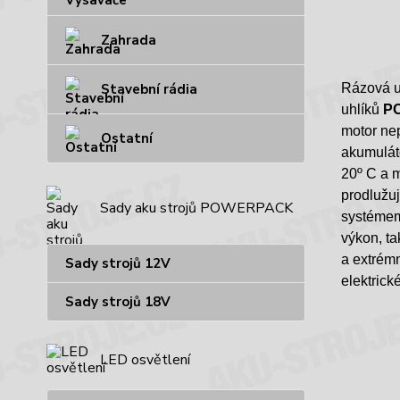
Zahrada
Stavební rádia
Rázová u
uhlíků
P
motor nep
Ostatní
akumulá
20
º C a 
prodlužuj
Sady aku strojů POWERPACK
systémem 
výkon, ta
a extrémn
Sady strojů 12V
elektrick
Sady strojů 18V
LED osvětlení