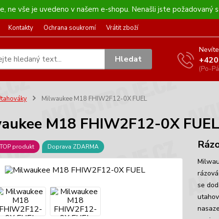
kee, ne vše je uvedeno v našem e-shopu. Nenašli jste požadovaný s
Kontakty
Ochrana soukromí
Vrátit zboží
Nevíte
Hledat
+420
(Po-Pá
tahováky
Milwaukee M18 FHIW2F12-0X FUEL
waukee M18 FHIW2F12-0X FUE
Rázo
TOP produkt
Doprava ZDARMA
Milwau
rázová
se dod
utahov
nasaze