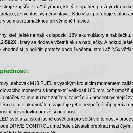
 stroje zajišťuje 1/2" čtyřhran, který je opatřen pružným kroužk
aretace, je rychlost výměny hlavic. Kdo však potřebuje stálou a
terý se musí zamáčknou při výměně hlavice.
ny, kteří ještě nemají k dispozici 18V akumulátory a nabíječku,
2-502X
, který se dodává včetně aku a nabíječky. A pokud ješ
ak vhodné si je pořídit, protože dodají vašemu stroji až 2,5x vět
 přednosti:
ový utahovák M18 FUEL s vysokým krouticím momentem zajiš
olovacího momentu s kompaktní velikostí 185 mm, což umožňuje 
00 otáček za minutu bez zatížení zajistí o 35 procent rychlejší 
tém izolace akumulátoru zajišťuje jeho bezpečné připojení a r
ustní převodovka pro větší odolnost
-LED světla zajišťují jasné osvětlení pro větší viditelnost v prac
ode DRIVE CONTROL umožňuje uživateli přepínat mezi čtyřmi r