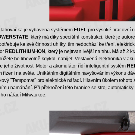
tahovačka je vybavena systémem
FUEL
pro vysoké pracovní n
OWERSTATE
, který má díky speciální konstrukci, které je auto
otřebuje ke své činnosti uhlíky, tím nedochází ke tření, elektr
tor
REDLITHIUM-ION
, který je nejtrvanlivější na trhu. Má až 2
můžete ho libovolně kdykoli nabíjet. Vestavěná elektronika v akum
e jeho životnost. Motor a akumulátor řídí inteligentní systém
RE
řízení na světe. Unikátním digitálním navyšováním výkonu dává str
kový "Tempomat" pro elektrické nářadí
. Hlavním úkolem tohoto s
ímu namáhání. Při překročení této hranice se stroj automaticky
ého nářadí Milwaukee.