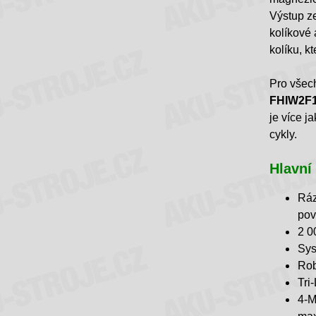
Výstup ze
kolíkové 
kolíku, k
Pro všech
FHIW2F1
je více j
cykly.
Hlavní
Ráz
pov
2 0
Sys
Rob
Tri
4-M