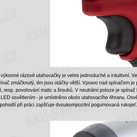
výkonné rázové utahovačky je velmi jednoduché a intuitivní. V
pínač zmáčknutý, tím jsou otáčky větší. Vpravo nad spínačem je 
, resp. povolování matic a šroubů. V neutrální poloze je spínaž 
LED osvětlením - je umístněno okolo utahovacího 4hranu. Osvětle
 pohodlí při práci zajišťuje dvoukompozitní pogumovaná rukojeť