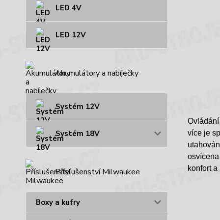
LED 4V
LED 12V
Akumulátory a nabíječky
Systém 12V
Ovládání 
Systém 18V
více je s
utahování
osvícena 
konfort a
Příslušenství Milwaukee
Boxy a kufry