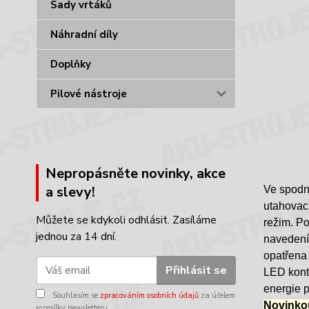
Sady vrtáků
Náhradní díly
Doplňky
Pilové nástroje
Nepropásněte novinky, akce
a slevy!
Ve spodní
utahovací
Můžete se kdykoli odhlásit. Zasíláme
režim. P
jednou za 14 dní.
navedení 
opatřena 
Přihlásit se
LED kontr
energie p
Souhlasím se
zpracováním osobních údajů
za účelem
Novinkou
rozesílky newsletteru.