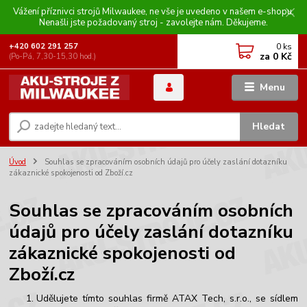
Vážení příznivci strojů Milwaukee, ne vše je uvedeno v našem e-shopu.
Nenašli jste požadovaný stroj - zavolejte nám. Děkujeme.
0
ks
+420 602 291 257
za
0 Kč
(Po-Pá, 7,30-15,30 hod.)
Menu
Hledat
Úvod
Souhlas se zpracováním osobních údajů pro účely zaslání dotazníku
zákaznické spokojenosti od Zboží.cz
Souhlas se zpracováním osobních
údajů pro účely zaslání dotazníku
zákaznické spokojenosti od
Zboží.cz
Udělujete tímto souhlas firmě ATAX Tech, s.r.o., se sídlem