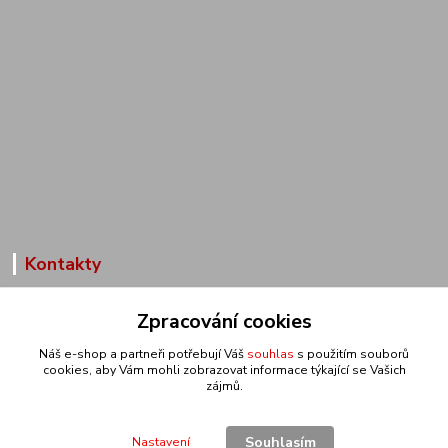
Kontakty
Zákaznická podpora
Zpracování cookies
+420 602 291 257
(Po-Pá, 7,30-15,30 hod.)
Náš e-shop a partneři potřebují Váš
souhlas
s použitím souborů
cookies, aby Vám mohli zobrazovat informace týkající se Vašich
info@ataxtech.cz
zájmů.
Souhlasím
Nastavení