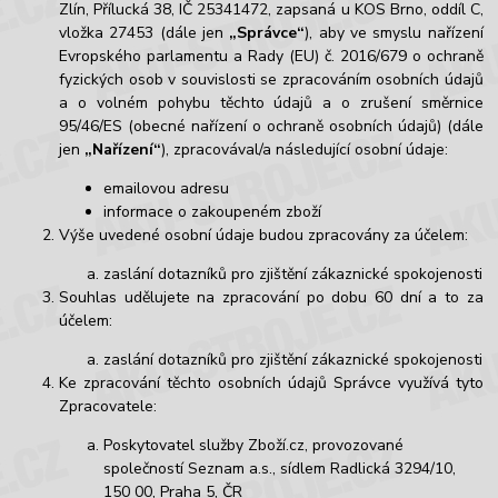
Zlín, Přílucká 38, IČ 25341472, zapsaná u KOS Brno, oddíl C,
vložka 27453 (dále jen
„Správce“
), aby ve smyslu nařízení
Evropského parlamentu a Rady (EU) č. 2016/679 o ochraně
fyzických osob v souvislosti se zpracováním osobních údajů
a o volném pohybu těchto údajů a o zrušení směrnice
95/46/ES (obecné nařízení o ochraně osobních údajů) (dále
jen
„Nařízení“
), zpracovával/a následující osobní údaje:
emailovou adresu
informace o zakoupeném zboží
Výše uvedené osobní údaje budou zpracovány za účelem:
zaslání dotazníků pro zjištění zákaznické spokojenosti
Souhlas udělujete na zpracování po dobu 60 dní a to za
účelem:
zaslání dotazníků pro zjištění zákaznické spokojenosti
Ke zpracování těchto osobních údajů Správce využívá tyto
Zpracovatele:
Poskytovatel služby Zboží.cz, provozované
společností Seznam a.s., sídlem Radlická 3294/10,
150 00, Praha 5, ČR