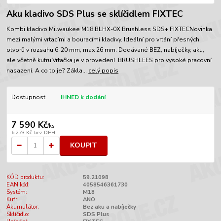
Aku kladivo SDS Plus se sklíčidlem FIXTEC
Kombi kladivo Milwaukee M18 BLHX-0X Brushless SDS+ FIXTECNovinka
mezi malými vrtacími a bouracími kladivy. Ideální pro vrtání přesných
otvorů v rozsahu 6-20 mm, max 26 mm. Dodávané BEZ, nabíječky, aku,
ale včetně kufru.Vrtačka je v provedení BRUSHLEES pro vysoké pracovní
nasazení. A co to je? Zákla...
celý popis
Dostupnost
IHNED k dodání
7 590 Kč
/
ks
6 273 Kč
bez DPH
KOUPIT
KÓD produktu:
59.21098
EAN kód:
4058546361730
Systém:
M18
Kufr:
ANO
Akumulátor:
Bez aku a nabíječky
Sklíčidlo:
SDS Plus