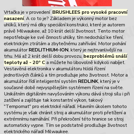
Vrtačka je v provedení
BRUSHLEES pro vysoké pracovní
nasazení
. A co to je? Základem je výkonný motor bez
uhlíků, který má díky speciální konstrukci, které je autorem
právě Milwaukee, až 10 krát delší životnost. Tento motor
nepotřebuje ke své činnosti uhlíky, tím nedochází ke tření,
elektrickým ztrátám a zbytečnému zahřívání. Motor pohání
akumulátor
REDLITHIUM-ION
, který je nejtrvanlivější na
trhu. Má až 2 krát delší dobu provozu,
bezproblémů snáší
teploty až - 20
º C
a můžete ho libovolně kdykoli nabíjet.
Vestavěná elektronika v akumulátoru hlídá řízení
jednotlivých článků a tím prodlužuje jeho životnost. Motor a
akumulátor řídí inteligentní systém
REDLINK
, který je v
současné době nejvyspělejším systémem řízení na světe.
Unikátním digitálním navyšováním výkonu dává stroji sílu i při
zatížení a zajišťuje tak konstantní výkon, takový
"Tempomat" pro elektrické nářadí
. Hlavním úkolem tohoto
systému je však chránit stroj a akumulátor proti přetížení a
extrémnímu namáhání. Při překročení této hranice se stroj
automaticky vypne. Tím se podstatně prodlužuje životnost
elektrického nářadí Milwaukee.