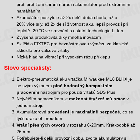
proti přetížení chrání nářadí i akumulátor před extrémním
namáháním.
Akumulátor poskytuje až 2x delší doba chodu, až o
20% více síly, až 2x delší životnost aku, lepší provoz i při
teplotě -20 °C ve srovnání s ostatní technologie Li-Ion.
Zvýšená produktivita díky mnoha inovacím
Sklíčidlo FIXTEC pro beznástrojovou výmězu za klasické
sklíčidlo pro válcové vrtáky
Nízká hladina vibrací při vysokém rázu příklepu
Slovo specialisty:
Elektro-pmeumatická aku vrtačka Milwaukee M18 BLHX je
se svým výkonem
plně hodnotný kompaktním
pracovním
nástrojem pro použití vrtáků SDS Plus
Největším pomocníkem je
možnost čtyř režimů práce
v
jednom stroji.
Akumulátorové
provedení je maximálně bezpečné,
co se
týče úrazu el. proudem.
Vrtání přesných otvorů
v rozsahu 6-20mm. Krátkodobě až
26 mm.
Potřebujete-li delší provozní dobu, zvolte akumulátory s