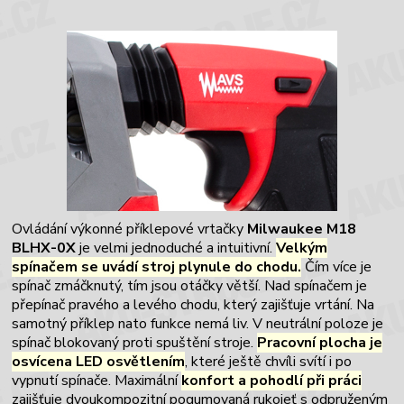
Ovládání výkonné příklepové vrtačky
Milwaukee M18
BLHX-0X
je velmi jednoduché a intuitivní.
Velkým
spínačem se uvádí stroj plynule do chodu.
Čím více je
spínač zmáčknutý, tím jsou otáčky větší. Nad spínačem je
přepínač pravého a levého chodu, který zajišťuje vrtání. Na
samotný příklep nato funkce nemá liv. V neutrální poloze je
spínač blokovaný proti spuštění stroje.
Pracovní plocha je
osvícena LED osvětlením
, které ještě chvíli svítí i po
vypnutí spínače. Maximální
konfort a pohodlí při práci
zajišťuje dvoukompozitní pogumovaná rukojeť s odpruženým