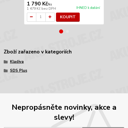
1 790 Kč
2 490 Kč
/
ks
IHNED k dodání
1 479 Kč
bez DPH
2 058 Kč
bez
KOUPIT
Zboží zařazeno v kategoriích
Kladiva
SDS Plus
Nepropásněte novinky, akce a
slevy!