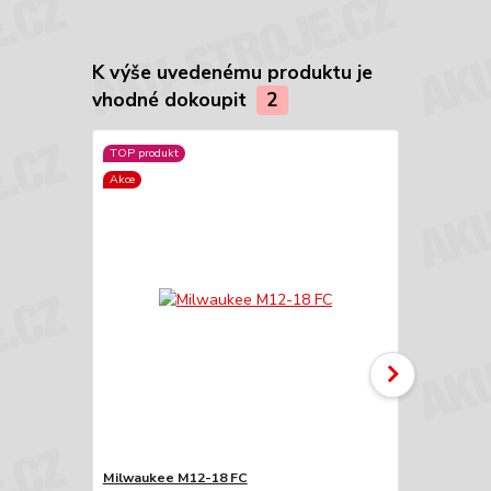
K výše uvedenému produktu je
vhodné dokoupit
2
TOP produkt
Akce
Akce
Milwaukee M12-18 FC
Milwaukee 