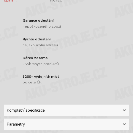
Upínání:
FIXTEC
Garance odeslání
nepoškozeného zboží
Rychlé odeslání
na jakoukoliv adresu
Dárek zdarma
u vybraných produktů
1200+ výdejních míst
po celé ČR
Kompletní specifikace
Parametry