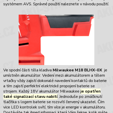
systémem AVS. Správné použití naleznete v návodu použití.
Ve spodní části těla kladiva
Milwaukee M18 BLHX-0X
je
umístněn akumulátor. Vedení mezi akumulátorem a tělem
vrtačky vždy zajistí dokonalé navedení kontaktů do baterie
a tím zajistí perfektní elektrické propojení baterie se
strojem. Každý 18V akumulátor Milwaukee
je opatřen
také signalizací stavu nabití
. Jednoduše po zmáčknutí
tlačítka s logem baterie se rozsvítí červený ukazatel. Čím
vice LED kontrolek svítí, tím více je energie v akumulátoru.
Dostáváte tak ihned informaci, která Vám řekne, kolik máte