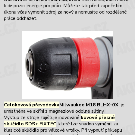
k dispozici energie pro práci. Můžete tak před započetím
úkonu včas vymenit zdroj za nový a nemusíte od rozdělané
práce odcházet.
Celokovová převodovka
Milwaukee M18 BLHX-0X
je
umístněna ve skříni z magneziové odolné slitiny.
Výstup ze stroje zajišťuje inovované
kovové přesné
sklíčidlo SDS+ FIXTEC
, které lze snadno vyměnit za
klasické sklíčidlo pro válcové vrtáky. Při vypnutí příklepu