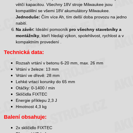
větčí kapacitou. Všechny 18V stroje Milwaukee jsou
kompatililní se všemi 18V akumulátory Milwaukee.
Jednoduše:
Čím více Ah, tím delší doba provozu na jedno
nabití.
Na závěr:
Ideální pomocník
pro všechny stavebníky a
montážníky
, kteří hledají výkon, spolehlivost, rychlost a v
kompaktním provedení .
Technická data:
Rozsah vrtání v betonu 6-20 mm, max. 26 mm
Vrtání v železe: 13 mm
Vrtání ve dřevě: 28 mm
Lehké vrtací korunky do 65 mm
Otáčky: 0-1400 / min
Sklíčidla FIXTEC
Energie příklepu 2,3 J
Hmotnost 4,3 kg
Balení obsahuje:
2x sklíčidlo FIXTEC