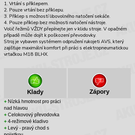
1. Vrtání s příklepem.
2.
Pouze vrtání bez příklepu
.
3. Příklep s možností libovolného natočení sekáče.
4.
Pouze příklep bez možnosti natočení nástroje
.
Volič řežimů VŽDY přepínejte jen v klidu stroje. V opačném
případě může dojít k poškození převodovky.
Stroj je vybaven systémem odpružení rukojeti AVS, který
zajišťuje maximální komfort při práci s elektropneumatickou
vrtačkou M18 BLHX.
Zápory
Klady
+
Nízká hmotnost pro práci
nad hlavou
+
Celokovový převodovka
+
4-režimové kladivo
+
Levý - pravý chod s
pojistkou