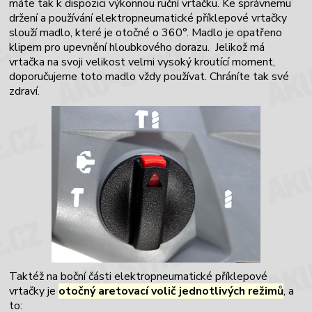
máte tak k dispozici výkonnou ruční vrtačku. Ke správnemu
držení a používání elektropneumatické příklepové vrtačky
slouží madlo, které je otočné o 360
°. Madlo je opatřeno
klipem pro upevnění hloubkového dorazu.
Jelikož má
vrtačka na svoji velikost velmi vysoký kroutící moment,
doporučujeme toto madlo vždy používat. Chráníte tak své
zdraví.
Taktéž na boční části elektropneumatické příklepové
vrtačky je
otočný aretovací volič jednotlivých režimů
, a
to: