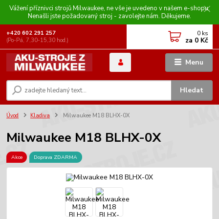
Vážení příznivci strojů Milwaukee, ne vše je uvedeno v našem e-shopu.
Nenašli jste požadovaný stroj - zavolejte nám. Děkujeme.
0
ks
+420 602 291 257
za
0 Kč
(Po-Pá, 7,30-15,30 hod.)
Menu
Hledat
Úvod
Kladiva
Milwaukee M18 BLHX-0X
Milwaukee M18 BLHX-0X
Akce
Doprava ZDARMA