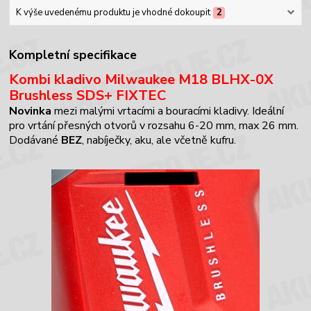
K výše uvedenému produktu je vhodné dokoupit
2
Kompletní specifikace
Kombi kladivo Milwaukee M18 BLHX-0X
Brushless SDS+ FIXTEC
Novinka
mezi malými vrtacími a bouracími kladivy. Ideální
pro vrtání přesných otvorů v rozsahu 6-20 mm, max 26 mm.
Dodávané
BEZ
, nabíječky, aku, ale včetně kufru
.