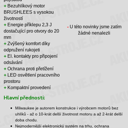
+
Bezuhlíkový motor
BRUSHLEES s vysokou
životností
+
Energie příklepu 2,3 J
-
U této novinky jsme zatím
dostačující pro otvory do 20
žádné nenalezli
mm
+
Zvýšený komfort díky
odpružení rukojeti
+
El. kontakty pro připojení
odsávání
+
Ochrana proti přetížení
+
LED osvětlení pracovního
prostoru
+
Kompaktní provedení
Hlavní přednosti:
Milwaukee je autorem konstrukce i výrobcem motorů bez
uhlíků - až o 10-krát delší životnost motoru a až 2-krát delší
doba chodu.
Nejmodernější elektronický systém na trhu, ochrana