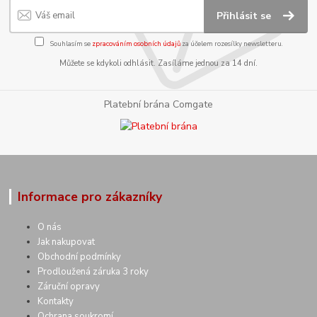
Přihlásit se
Souhlasím se
zpracováním osobních údajů
za účelem rozesílky newsletteru.
Můžete se kdykoli odhlásit. Zasíláme jednou za 14 dní.
Platební brána Comgate
Informace pro zákazníky
O nás
Jak nakupovat
Obchodní podmínky
Prodloužená záruka 3 roky
Záruční opravy
Kontakty
Ochrana soukromí