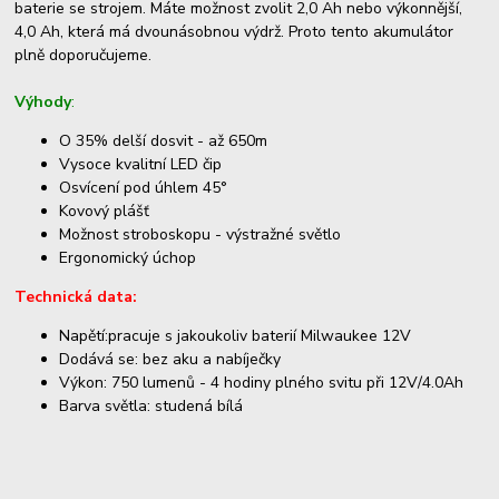
baterie se strojem. Máte možnost zvolit 2,0 Ah nebo výkonnější,
4,0 Ah, která má dvounásobnou výdrž. Proto tento akumulátor
plně doporučujeme.
Výhody
:
O 35% delší dosvit - až 650m
Vysoce kvalitní LED čip
Osvícení pod úhlem 45°
Kovový plášť
Možnost stroboskopu - výstražné světlo
Ergonomický úchop
Technická data:
Napětí:pracuje s jakoukoliv baterií Milwaukee 12V
Dodává se: bez aku a nabíječky
Výkon: 750 lumenů - 4 hodiny plného svitu při 12V/4.0Ah
Barva světla: studená bílá