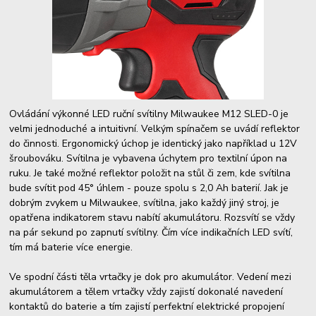
Ovládání výkonné LED ruční svítilny Milwaukee M12 SLED-0 je
velmi jednoduché a intuitivní. Velkým spínačem se uvádí reflektor
do činnosti. Ergonomický úchop je identický jako například u 12V
šroubováku. Svítilna je vybavena úchytem pro textilní úpon na
ruku. Je také možné reflektor položit na stůl či zem, kde svítilna
bude svítit pod 45° úhlem - pouze spolu s 2,0 Ah baterií. Jak je
dobrým zvykem u Milwaukee, svítilna, jako každý jiný stroj, je
opatřena indikatorem stavu nabítí akumulátoru. Rozsvítí se vždy
na pár sekund po zapnutí svítilny. Čím více indikačních LED svítí,
tím má baterie více energie.
Ve spodní části těla vrtačky je dok pro akumulátor. Vedení mezi
akumulátorem a tělem vrtačky vždy zajistí dokonalé navedení
kontaktů do baterie a tím zajistí perfektní elektrické propojení