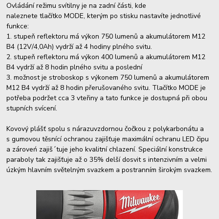
Ovládání režimu svítilny je na zadní části, kde
naleznete tlačítko MODE, kterým po stisku nastavíte jednotlivé
funkce:
1. stupeň reflektoru má výkon 750 lumenů a akumulátorem M12
B4 (12V/4,0Ah) vydrží až 4 hodiny plného svitu.
2. stupeň reflektoru má výkon 400 lumenů a akumulátorem M12
B4 vydrží až 8 hodin plného svitu a poslední
3. možnost je stroboskop s výkonem 750 lumenů a akumulátorem
M12 B4 vydrží až 8 hodin přerušovaného svitu. Tlačítko MODE je
potřeba podržet cca 3 vteřiny a tato funkce je dostupná při obou
stupních svícení.
Kovový plášť spolu s nárazuvzdornou čočkou z polykarbonátu a
s gumovou těsnící ochranou zajišťuje maximální ochranu LED čipu
a zároveń zajiš´tuje jeho kvalitní chlazení. Speciální konstrukce
paraboly tak zajišťuje až o 35% delší dosvit s intenzivním a velmi
úzkým hlavním světelným svazkem a postranním širokým svazkem.