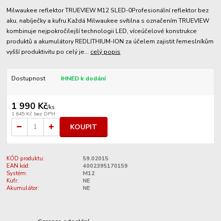
Milwaukee reflektor TRUEVIEW M12 SLED-0Profesionální reflektor bez
aku, nabíječky a kufru.Každá Milwaukee svítilna s označením TRUEVIEW
kombinuje nejpokročilejší technologii LED, víceúčelové konstrukce
produktů a akumulátory REDLITHIUM-ION za účelem zajistit řemeslníkům
vyšší produktivitu po celý je...
celý popis
Dostupnost
IHNED k dodání
1 990 Kč
/
ks
1 645 Kč
bez DPH
KOUPIT
KÓD produktu:
59.02015
EAN kód:
4002395170159
Systém:
M12
Kufr:
NE
Akumulátor:
NE