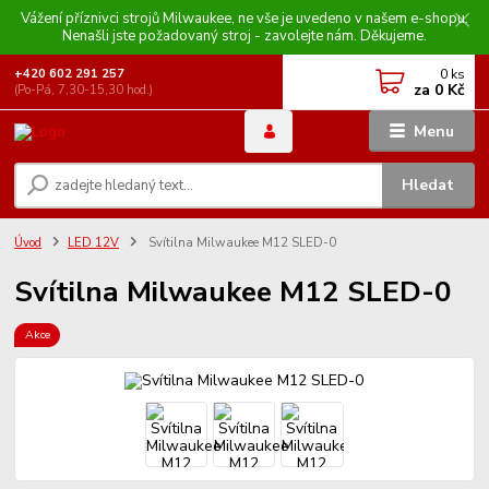
Vážení příznivci strojů Milwaukee, ne vše je uvedeno v našem e-shopu.
Nenašli jste požadovaný stroj - zavolejte nám. Děkujeme.
0
ks
+420 602 291 257
za
0 Kč
(Po-Pá, 7,30-15,30 hod.)
Menu
Hledat
Úvod
LED 12V
Svítilna Milwaukee M12 SLED-0
Svítilna Milwaukee M12 SLED-0
Akce