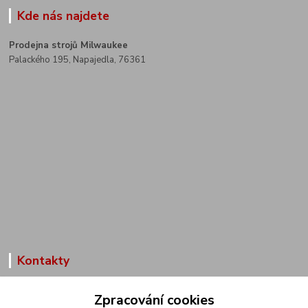
Kde nás najdete
Prodejna strojů Milwaukee
Palackého 195, Napajedla, 76361
Kontakty
Zákaznická podpora
Zpracování cookies
+420 602 291 257