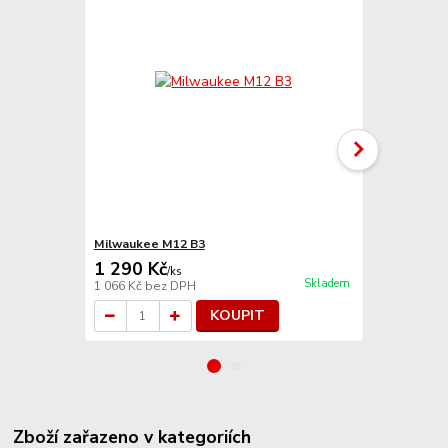
Milwaukee M12 B3
Milwaukee 
1 290 Kč
1 790 Kč
/
ks
Skladem
1 066 Kč
bez DPH
1 479 Kč
bez
KOUPIT
Zboží zařazeno v kategoriích